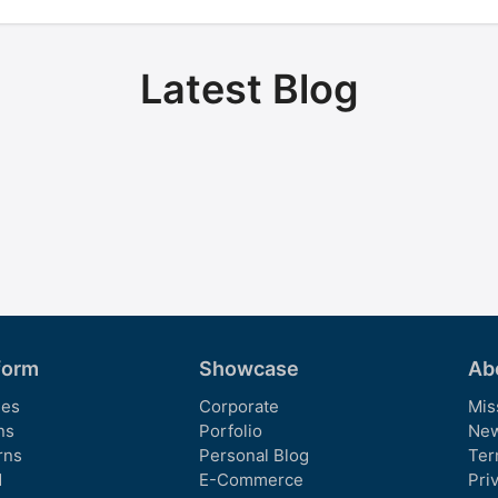
Latest Blog
form
Showcase
Ab
es
Corporate
Mis
ns
Porfolio
Ne
rns
Personal Blog
Ter
d
E-Commerce
Pri