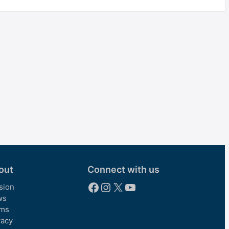
out
Connect with us
Facebook
Instagram
X
YouTube
sion
ws
ms
vacy