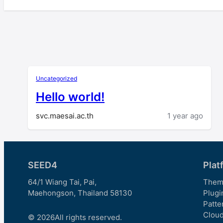
Uncategorized
Hello world!
svc.maesai.ac.th
1 year ago
SEED4
Plat
64/1 Wiang Tai, Pai,
Them
Maehongson, Thailand 58130
Plugi
Patte
Clou
© 2026
All rights reserved.